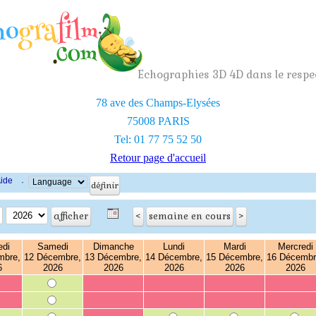
Echographies 3D 4D dans le respec
78 ave des Champs-Elysées
75008 PARIS
Tel: 01 77 75 52 50
Retour page d'accueil
ide
·
edi
Samedi
Dimanche
Lundi
Mardi
Mercredi
mbre,
12 Décembre,
13 Décembre,
14 Décembre,
15 Décembre,
16 Décembr
6
2026
2026
2026
2026
2026