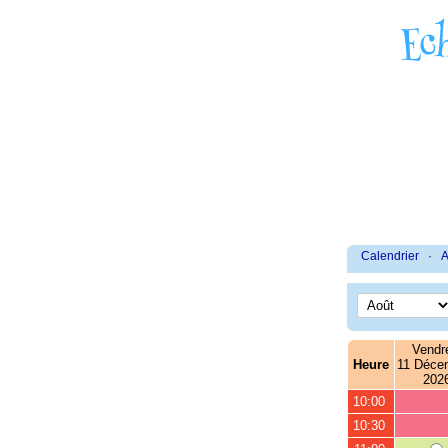
Calendrier
·
A
Vendr
Heure
11 Déce
202
10:00
10:30