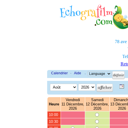
78 ave
Tel
Reto
Calendrier
·
Aide
·
Vendredi
Samedi
Dimanc
Heure
11 Décembre,
12 Décembre,
13 Décemb
2026
2026
2026
10:00
10:30