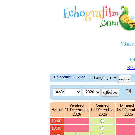
78 ave
Tel
Reto
Calendrier
·
Aide
·
Vendredi
Samedi
Dimanc
Heure
11 Décembre,
12 Décembre,
13 Décemb
2026
2026
2026
10:00
10:30