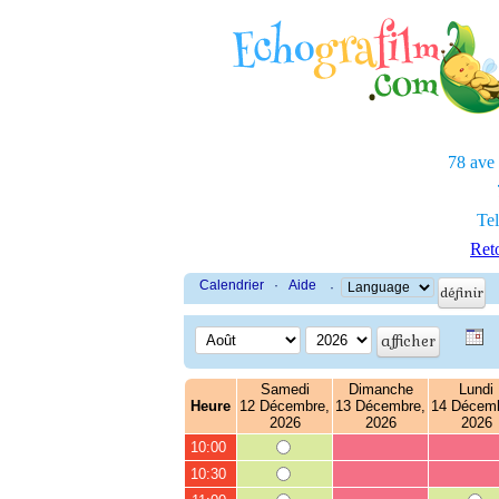
78 ave
Tel
Reto
Calendrier
·
Aide
·
Samedi
Dimanche
Lundi
Heure
12 Décembre,
13 Décembre,
14 Décemb
2026
2026
2026
10:00
10:30