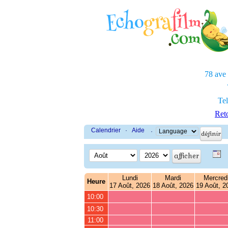
78 ave
Tel
Reto
Calendrier
·
Aide
·
Lundi
Mardi
Mercred
Heure
17 Août, 2026
18 Août, 2026
19 Août, 2
10:00
10:30
11:00