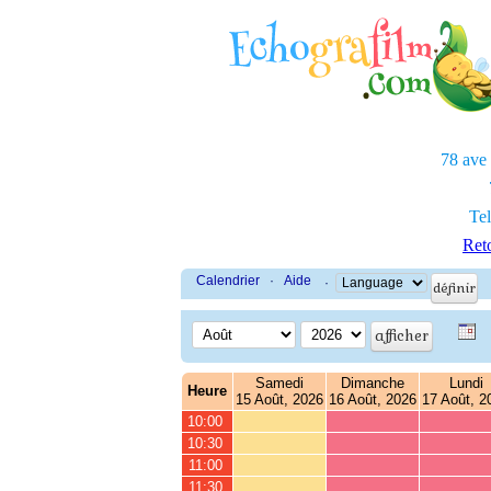
78 ave
Tel
Reto
Calendrier
·
Aide
·
Samedi
Dimanche
Lundi
Heure
15 Août, 2026
16 Août, 2026
17 Août, 2
10:00
10:30
11:00
11:30