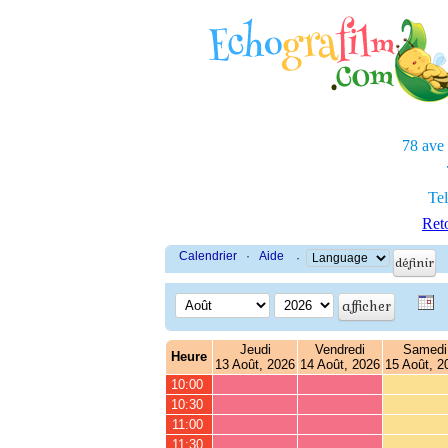
78 ave
Tel
Reto
Calendrier
·
Aide
·
Jeudi
Vendredi
Samedi
Heure
13 Août, 2026
14 Août, 2026
15 Août, 2
10:00
10:30
11:00
11:30