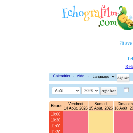
78 ave
Tel
Reto
Calendrier
·
Aide
·
Vendredi
Samedi
Dimanch
Heure
14 Août, 2026
15 Août, 2026
16 Août, 2
10:00
10:30
11:00
11:30