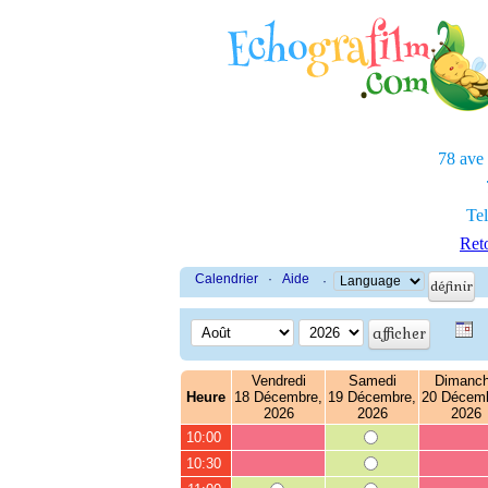
78 ave
Tel
Reto
Calendrier
·
Aide
·
Vendredi
Samedi
Dimanc
Heure
18 Décembre,
19 Décembre,
20 Décemb
2026
2026
2026
10:00
10:30