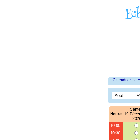
Calendrier
·
A
Same
Heure
19 Déce
202
10:00
10:30