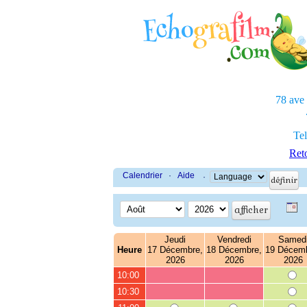
78 ave
Tel
Reto
Calendrier
·
Aide
·
Jeudi
Vendredi
Samed
Heure
17 Décembre,
18 Décembre,
19 Décemb
2026
2026
2026
10:00
10:30