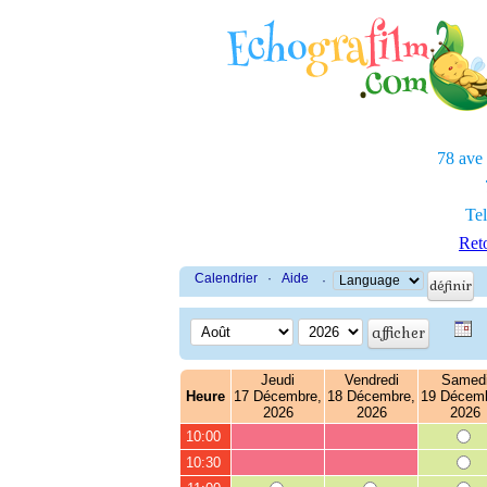
78 ave
Tel
Reto
Calendrier
·
Aide
·
Jeudi
Vendredi
Samed
Heure
17 Décembre,
18 Décembre,
19 Décemb
2026
2026
2026
10:00
10:30