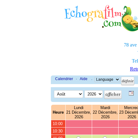
78 ave
Tel
Reto
Calendrier
·
Aide
·
Lundi
Mardi
Mercred
Heure
21 Décembre,
22 Décembre,
23 Décemb
2026
2026
2026
10:00
10:30