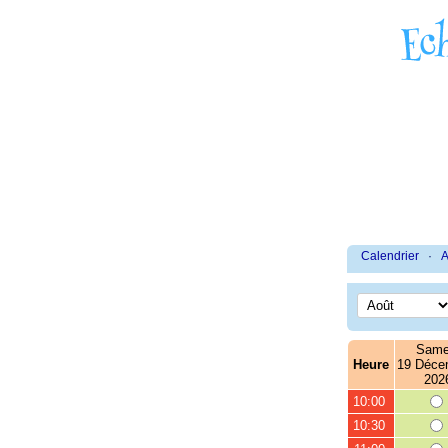
Calendrier
·
A
Same
Heure
19 Déce
202
10:00
10:30