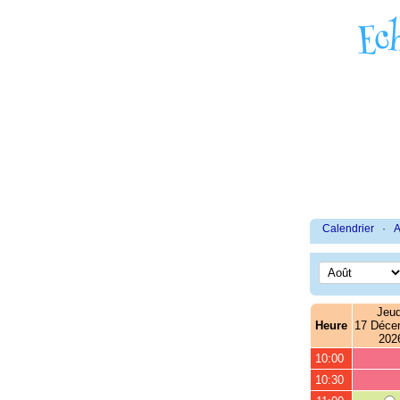
Calendrier
·
A
Jeud
Heure
17 Déce
202
10:00
10:30