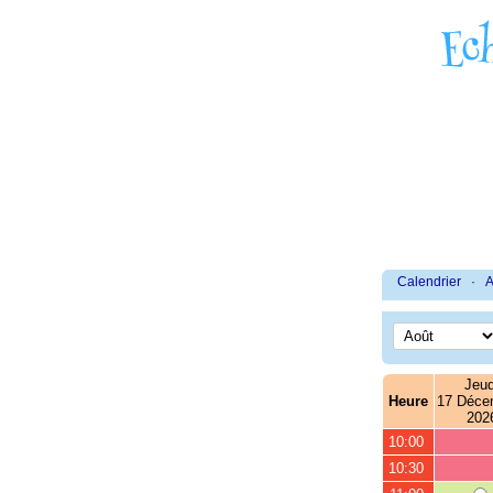
Calendrier
·
A
Jeud
Heure
17 Déce
202
10:00
10:30