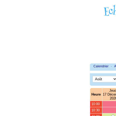
Calendrier
·
A
Jeud
Heure
17 Déce
202
10:00
10:30