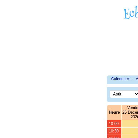
Calendrier
·
A
Vendr
Heure
25 Déce
202
10:00
10:30