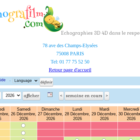
Echographies 3D 4D dans le respec
78 ave des Champs-Elysées
75008 PARIS
Tel: 01 77 75 52 50
Retour page d'accueil
ide
·
edi
Samedi
Dimanche
Lundi
Mardi
Mercredi
mbre,
26 Décembre,
27 Décembre,
28 Décembre,
29 Décembre,
30 Décembr
6
2026
2026
2026
2026
2026