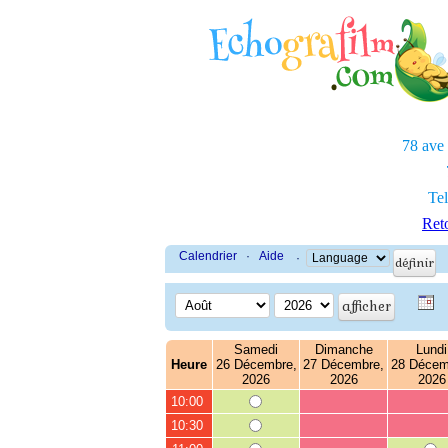
78 ave
Tel
Reto
Calendrier
·
Aide
·
Samedi
Dimanche
Lundi
Heure
26 Décembre,
27 Décembre,
28 Décem
2026
2026
2026
10:00
10:30