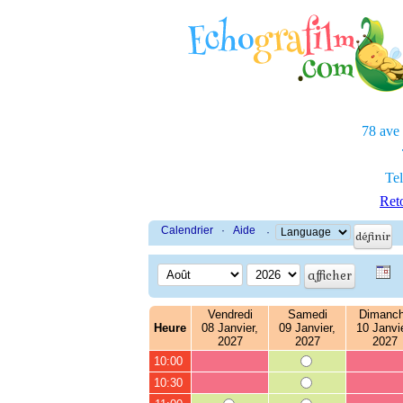
78 ave
Tel
Reto
Calendrier
·
Aide
·
Vendredi
Samedi
Dimanc
Heure
08 Janvier,
09 Janvier,
10 Janvie
2027
2027
2027
10:00
10:30