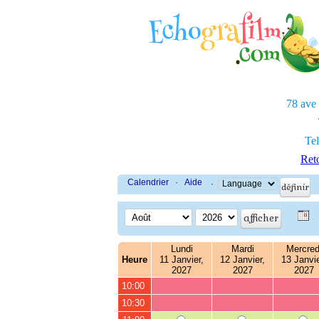
78 ave
Tel
Reto
Calendrier
·
Aide
·
Lundi
Mardi
Mercred
Heure
11 Janvier,
12 Janvier,
13 Janvie
2027
2027
2027
10:00
10:30