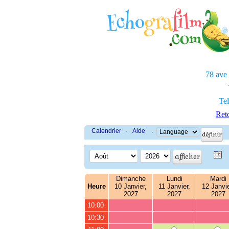
78 ave
Tel
Reto
Calendrier
·
Aide
·
Dimanche
Lundi
Mardi
Heure
10 Janvier,
11 Janvier,
12 Janvie
2027
2027
2027
10:00
10:30