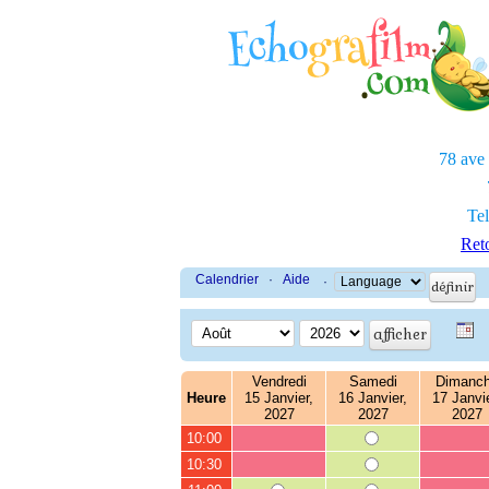
78 ave
Tel
Reto
Calendrier
·
Aide
·
Vendredi
Samedi
Dimanc
Heure
15 Janvier,
16 Janvier,
17 Janvie
2027
2027
2027
10:00
10:30