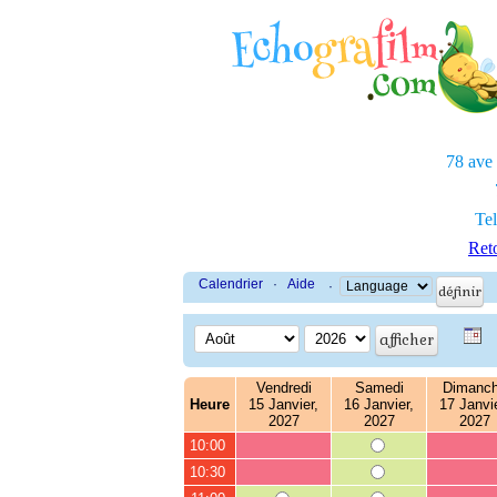
78 ave
Tel
Reto
Calendrier
·
Aide
·
Vendredi
Samedi
Dimanc
Heure
15 Janvier,
16 Janvier,
17 Janvie
2027
2027
2027
10:00
10:30