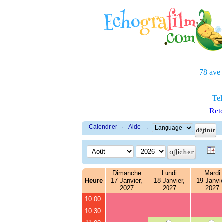
78 ave
Tel
Reto
Calendrier
·
Aide
·
Dimanche
Lundi
Mardi
Heure
17 Janvier,
18 Janvier,
19 Janvie
2027
2027
2027
10:00
10:30