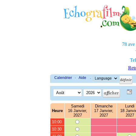
78 ave
Tel
Reto
Calendrier
·
Aide
·
Samedi
Dimanche
Lundi
Heure
16 Janvier,
17 Janvier,
18 Janvie
2027
2027
2027
10:00
10:30