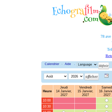
78 ave
Tel
Reto
Calendrier
·
Aide
·
Jeudi
Vendredi
Samed
Heure
14 Janvier,
15 Janvier,
16 Janvie
2027
2027
2027
10:00
10:30