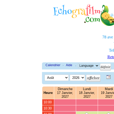
78 ave
Tel
Reto
Calendrier
·
Aide
·
Dimanche
Lundi
Mardi
Heure
17 Janvier,
18 Janvier,
19 Janvie
2027
2027
2027
10:00
10:30