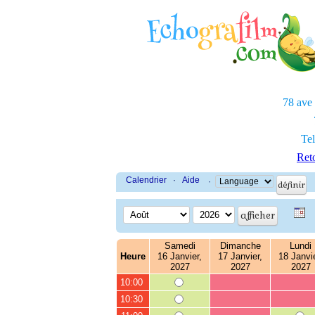
78 ave
Tel
Reto
Calendrier
·
Aide
·
Samedi
Dimanche
Lundi
Heure
16 Janvier,
17 Janvier,
18 Janvie
2027
2027
2027
10:00
10:30