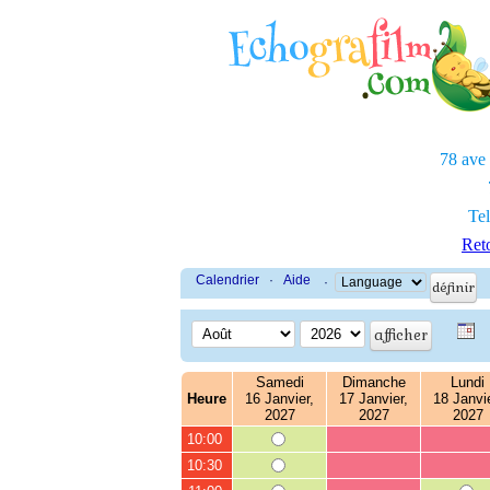
78 ave
Tel
Reto
Calendrier
·
Aide
·
Samedi
Dimanche
Lundi
Heure
16 Janvier,
17 Janvier,
18 Janvie
2027
2027
2027
10:00
10:30