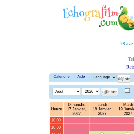
78 ave
Tel
Reto
Calendrier
·
Aide
·
Dimanche
Lundi
Mardi
Heure
17 Janvier,
18 Janvier,
19 Janvie
2027
2027
2027
10:00
10:30