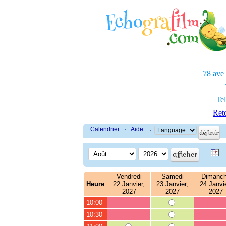
78 ave
Tel
Reto
Calendrier
·
Aide
·
Vendredi
Samedi
Dimanc
Heure
22 Janvier,
23 Janvier,
24 Janvie
2027
2027
2027
10:00
10:30