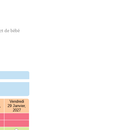
t de bébé
Vendredi
,
29 Janvier,
2027