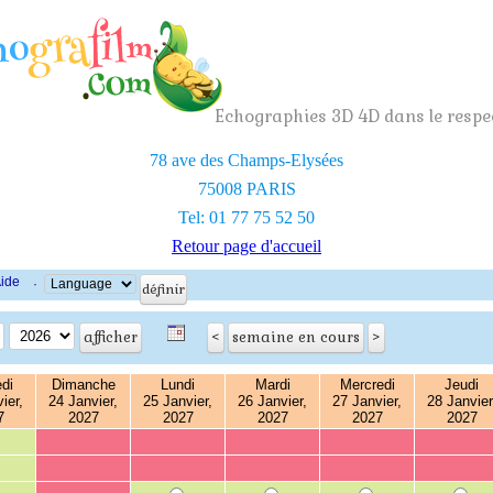
Echographies 3D 4D dans le respec
78 ave des Champs-Elysées
75008 PARIS
Tel: 01 77 75 52 50
Retour page d'accueil
ide
·
di
Dimanche
Lundi
Mardi
Mercredi
Jeudi
ier,
24 Janvier,
25 Janvier,
26 Janvier,
27 Janvier,
28 Janvier
7
2027
2027
2027
2027
2027