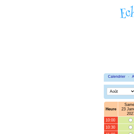
Calendrier
·
A
Same
Heure
23 Janv
202
10:00
10:30