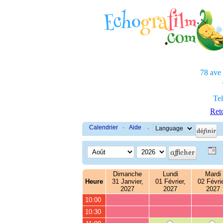
78 ave
Tel
Reto
Calendrier
·
Aide
·
Dimanche
Lundi
Mardi
Heure
31 Janvier,
01 Février,
02 Févrie
2027
2027
2027
10:00
10:30