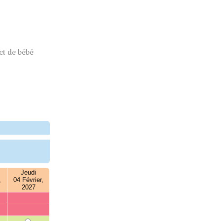
t de bébé
Jeudi
,
04 Février,
2027