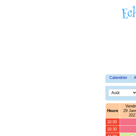
Calendrier
·
A
Vendr
Heure
29 Janv
202
10:00
10:30