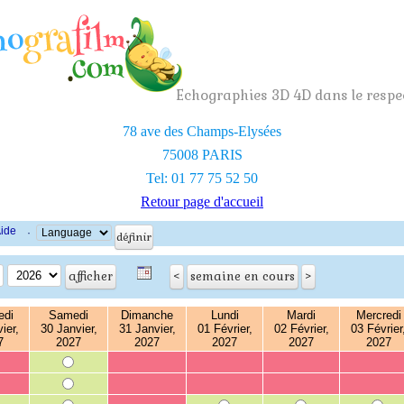
Echographies 3D 4D dans le respec
78 ave des Champs-Elysées
75008 PARIS
Tel: 01 77 75 52 50
Retour page d'accueil
ide
·
edi
Samedi
Dimanche
Lundi
Mardi
Mercredi
ier,
30 Janvier,
31 Janvier,
01 Février,
02 Février,
03 Février
7
2027
2027
2027
2027
2027