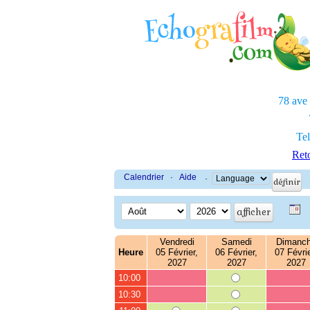
78 ave
Tel
Reto
Calendrier
·
Aide
·
Vendredi
Samedi
Dimanc
Heure
05 Février,
06 Février,
07 Févrie
2027
2027
2027
10:00
10:30