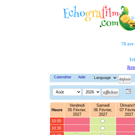
78 ave
Tel
Reto
Calendrier
·
Aide
·
Vendredi
Samedi
Dimanc
Heure
05 Février,
06 Février,
07 Févrie
2027
2027
2027
10:00
10:30