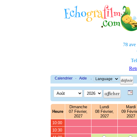
78 ave
Tel
Reto
Calendrier
·
Aide
·
Dimanche
Lundi
Mardi
Heure
07 Février,
08 Février,
09 Févrie
2027
2027
2027
10:00
10:30