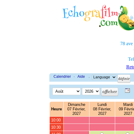
78 ave
Tel
Reto
Calendrier
·
Aide
·
Dimanche
Lundi
Mardi
Heure
07 Février,
08 Février,
09 Févrie
2027
2027
2027
10:00
10:30