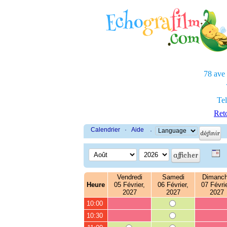
78 ave
Tel
Reto
Calendrier
·
Aide
·
Vendredi
Samedi
Dimanc
Heure
05 Février,
06 Février,
07 Févrie
2027
2027
2027
10:00
10:30