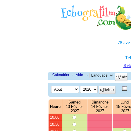
78 ave
Tel
Reto
Calendrier
·
Aide
·
Samedi
Dimanche
Lundi
Heure
13 Février,
14 Février,
15 Févrie
2027
2027
2027
10:00
10:30