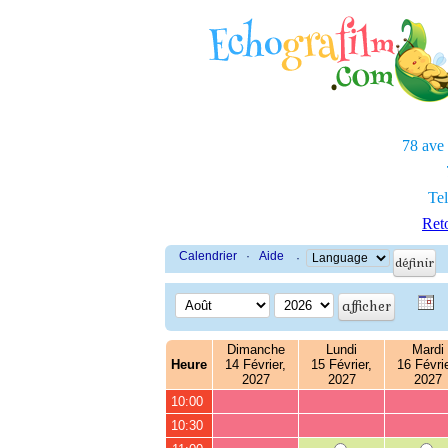
78 ave
Tel
Reto
Calendrier
·
Aide
·
Dimanche
Lundi
Mardi
Heure
14 Février,
15 Février,
16 Févrie
2027
2027
2027
10:00
10:30