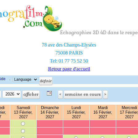
Echographies 3D 4D dans le respec
78 ave des Champs-Elysées
75008 PARIS
Tel: 01 77 75 52 50
Retour page d'accueil
ide
·
edi
Samedi
Dimanche
Lundi
Mardi
Mercredi
ier,
13 Février,
14 Février,
15 Février,
16 Février,
17 Février
7
2027
2027
2027
2027
2027