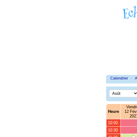
Calendrier
·
A
Vendr
Heure
12 Févr
202
10:00
10:30