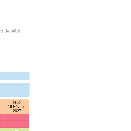
t de bébé
Jeudi
,
18 Février,
2027