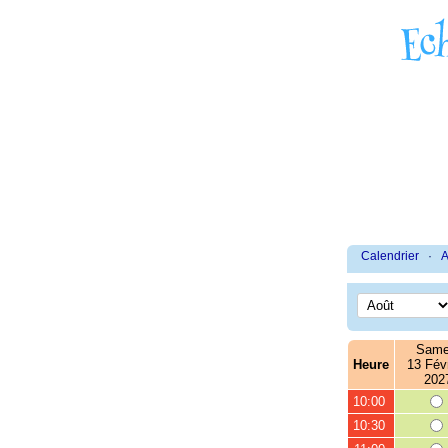
Calendrier
·
A
Same
Heure
13 Févr
202
10:00
10:30