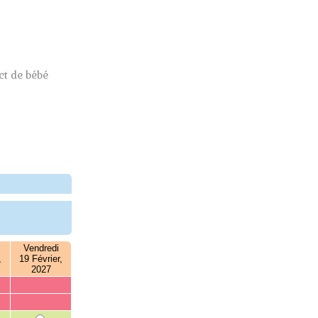
t de bébé
Vendredi
,
19 Février,
2027