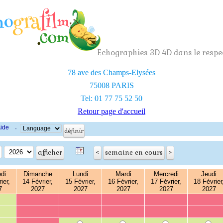
Echographies 3D 4D dans le respec
78 ave des Champs-Elysées
75008 PARIS
Tel: 01 77 75 52 50
Retour page d'accueil
ide
·
di
Dimanche
Lundi
Mardi
Mercredi
Jeudi
ier,
14 Février,
15 Février,
16 Février,
17 Février,
18 Février
7
2027
2027
2027
2027
2027