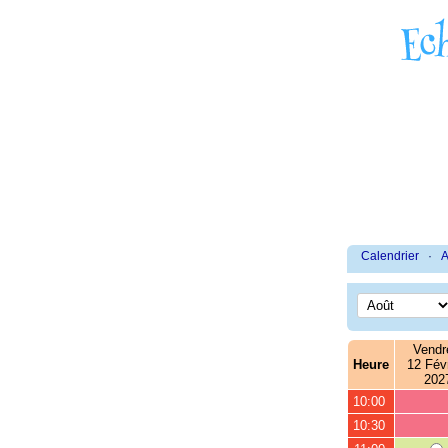
Calendrier
·
A
Vendr
Heure
12 Févr
202
10:00
10:30