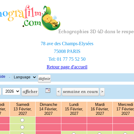
Echographies 3D 4D dans le respec
78 ave des Champs-Elysées
75008 PARIS
Tel: 01 77 75 52 50
Retour page d'accueil
ide
·
edi
Samedi
Dimanche
Lundi
Mardi
Mercredi
ier,
13 Février,
14 Février,
15 Février,
16 Février,
17 Février
7
2027
2027
2027
2027
2027