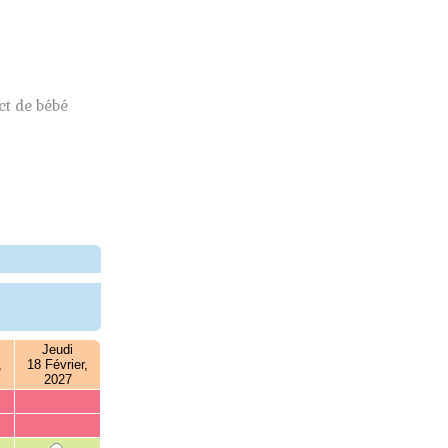
t de bébé
Jeudi
,
18 Février,
2027