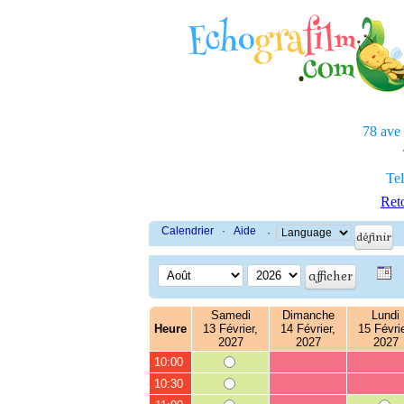
78 ave
Tel
Reto
Calendrier
·
Aide
·
Samedi
Dimanche
Lundi
Heure
13 Février,
14 Février,
15 Févrie
2027
2027
2027
10:00
10:30