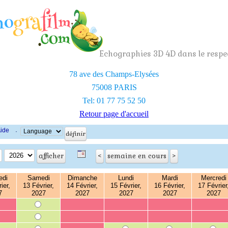
Echographies 3D 4D dans le respec
78 ave des Champs-Elysées
75008 PARIS
Tel: 01 77 75 52 50
Retour page d'accueil
ide
·
edi
Samedi
Dimanche
Lundi
Mardi
Mercredi
ier,
13 Février,
14 Février,
15 Février,
16 Février,
17 Février
7
2027
2027
2027
2027
2027