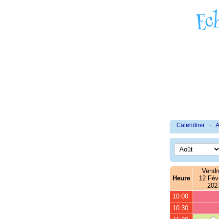
Calendrier
·
A
Vendr
Heure
12 Févr
202
10:00
10:30