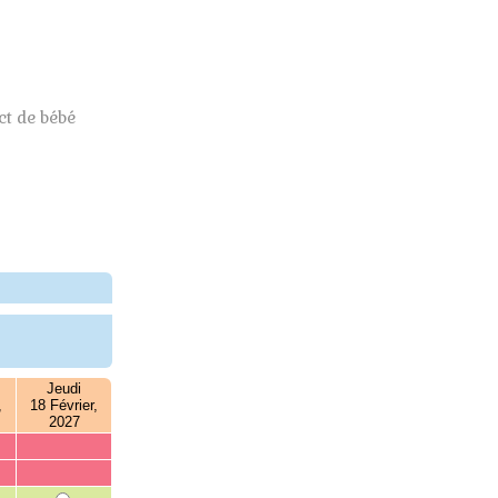
t de bébé
Jeudi
,
18 Février,
2027