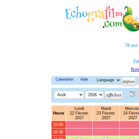
78 ave
Tel
Reto
Calendrier
·
Aide
·
Lundi
Mardi
Mercred
Heure
22 Février,
23 Février,
24 Févrie
2027
2027
2027
10:00
10:30