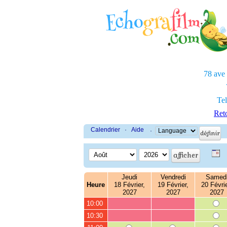
78 ave
Tel
Reto
Calendrier
·
Aide
·
Jeudi
Vendredi
Samed
Heure
18 Février,
19 Février,
20 Févrie
2027
2027
2027
10:00
10:30