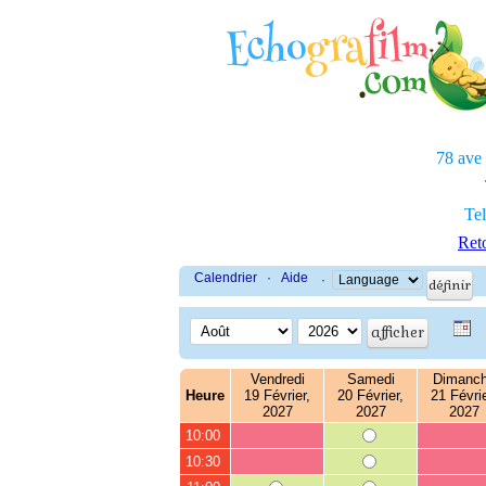
78 ave
Tel
Reto
Calendrier
·
Aide
·
Vendredi
Samedi
Dimanc
Heure
19 Février,
20 Février,
21 Févrie
2027
2027
2027
10:00
10:30